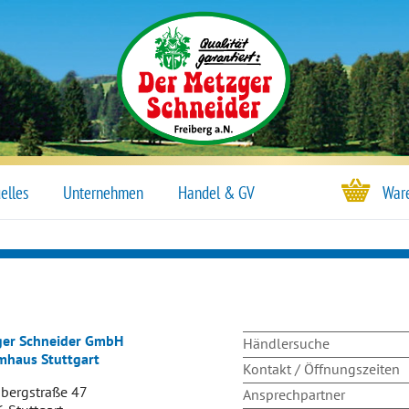
Navigation
Ware
elles
Unternehmen
Handel & GV
überspringen
er Schneider GmbH
Navigation
Händlersuche
haus Stuttgart
überspringen
Kontakt / Öffnungszeiten
bergstraße 47
Ansprechpartner