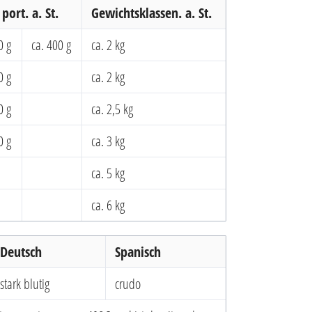
port. a. St.
Gewichtsklassen. a. St.
0 g
ca. 400 g
ca. 2 kg
0 g
ca. 2 kg
0 g
ca. 2,5 kg
0 g
ca. 3 kg
ca. 5 kg
ca. 6 kg
Deutsch
Spanisch
stark blutig
crudo