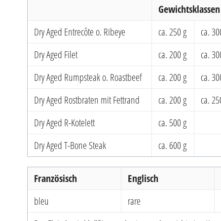
Gewichtsklassen 
Dry Aged Entrecôte o. Ribeye
ca. 250 g
ca. 30
Dry Aged Filet
ca. 200 g
ca. 30
Dry Aged Rumpsteak o. Roastbeef
ca. 200 g
ca. 30
Dry Aged Rostbraten mit Fettrand
ca. 200 g
ca. 25
Dry Aged R-Kotelett
ca. 500 g
Dry Aged T-Bone Steak
ca. 600 g
Französisch
Englisch
bleu
rare