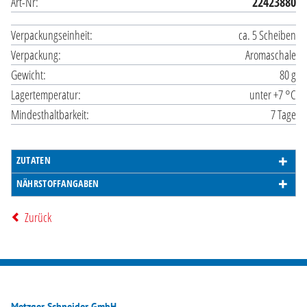
Art-Nr:
22423880
Verpackungseinheit:
ca. 5 Scheiben
Verpackung:
Aromaschale
Gewicht:
80 g
Lagertemperatur:
unter +7 °C
Mindesthaltbarkeit:
7 Tage
ZUTATEN
NÄHRSTOFFANGABEN
Zurück
Metzger Schneider GmbH